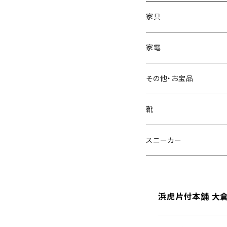
家具
机・デスク・テーブル
家電
ローテーブル
収納
キッチン周り
その他・お宝品
折りたたみテーブル
タンス・チェスト
冷蔵庫
チェア・椅子・ソファ
洗面所周り
花瓶
靴
ダイニングテーブル
本棚・ラック・シェルフ
炊飯器
オフィスチェア・デスクチェア
洗濯機
リビング・その他
ティーカップ
スニーカー
サイドチェスト・袖机
カラーボックス
電子レンジ・オーブン・トース
ダイニングチェア
ドライヤー
テレビ・モニター
電気・ライト
お皿
デスク
2ドア
浜虎片付本舗 大
カウンターチェア
アイロン・スチームアイロン
録画用周辺機器
スタンドライト
3ドア
ソファ
エアコン