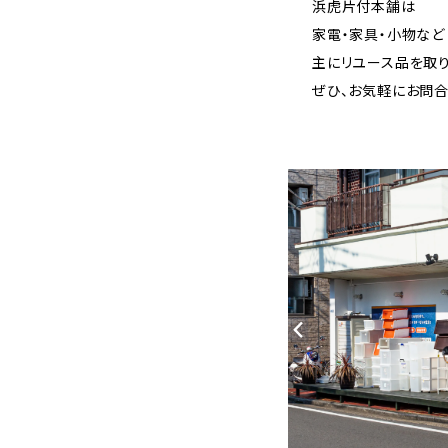
デスクライト
浜虎片付本舗は
家電・家具・小物など
座椅子
ストーブ・扇風機・加湿器
テーブルライト
主にリユース品を取り
ぜひ、お気軽にお問
スツール
掃除機・お掃除ロボット
壁掛け時計・置き時計