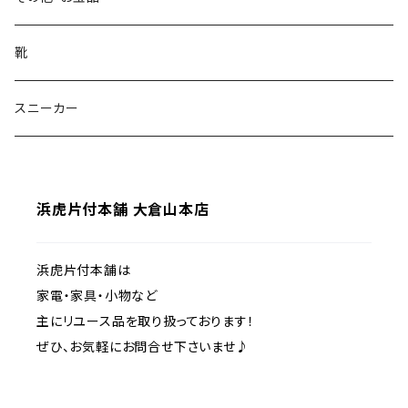
折りたたみテーブル
タンス・チェスト
冷蔵庫
チェア・椅子・ソファ
洗面所周り
花瓶
靴
ダイニングテーブル
本棚・ラック・シェルフ
炊飯器
オフィスチェア・デスクチェア
洗濯機
リビング・その他
ティーカップ
スニーカー
サイドチェスト・袖机
カラーボックス
電子レンジ・オーブン・トースター
ダイニングチェア
ドライヤー
テレビ・モニター
電気・ライト
お皿
デスク
2ドア
浜虎片付本舗 大倉山本店
カウンターチェア
アイロン・スチームアイロン
録画用周辺機器
スタンドライト
3ドア
ソファ
エアコン
デスクライト
浜虎片付本舗は
家電・家具・小物など
座椅子
ストーブ・扇風機・加湿器
テーブルライト
主にリユース品を取り扱っております！
ぜひ、お気軽にお問合せ下さいませ♪
スツール
掃除機・お掃除ロボット