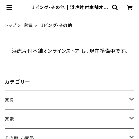
リビング・その他 | 浜虎片付本舗オン
ラインストア
トップ
家電
リビング・その他
浜虎片付本舗オンラインストア は、現在準備中です。
カテゴリー
家具
机・デスク・テーブル
家電
ローテーブル
収納
キッチン周り
その他・お宝品