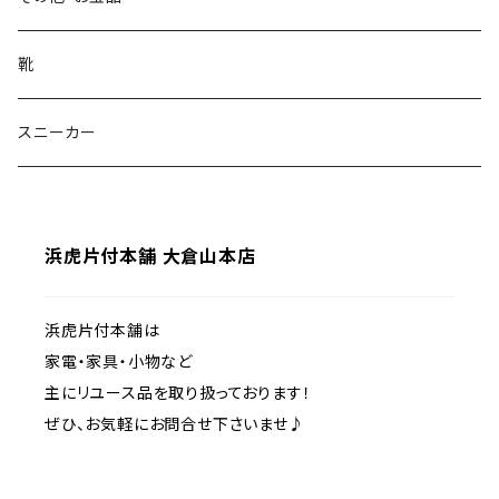
折りたたみテーブル
タンス・チェスト
冷蔵庫
チェア・椅子・ソファ
洗面所周り
花瓶
靴
ダイニングテーブル
本棚・ラック・シェルフ
炊飯器
オフィスチェア・デスクチェア
洗濯機
リビング・その他
ティーカップ
スニーカー
サイドチェスト・袖机
カラーボックス
電子レンジ・オーブン・トースター
ダイニングチェア
ドライヤー
テレビ・モニター
電気・ライト
お皿
デスク
2ドア
浜虎片付本舗 大倉山本店
カウンターチェア
アイロン・スチームアイロン
録画用周辺機器
スタンドライト
3ドア
ソファ
エアコン
デスクライト
浜虎片付本舗は
家電・家具・小物など
座椅子
ストーブ・扇風機・加湿器
テーブルライト
主にリユース品を取り扱っております！
ぜひ、お気軽にお問合せ下さいませ♪
スツール
掃除機・お掃除ロボット