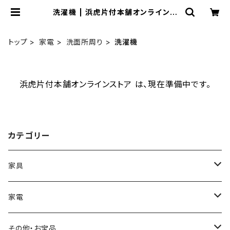
洗濯機 | 浜虎片付本舗オンラインス
トア
トップ
家電
洗面所周り
洗濯機
浜虎片付本舗オンラインストア は、現在準備中です。
カテゴリー
家具
机・デスク・テーブル
家電
ローテーブル
収納
キッチン周り
その他・お宝品